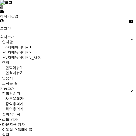
하나미산업
로그인
회사소개
- 인사말
└ 3차메뉴페이지1
└ 3차메뉴페이지2
└ 3차메뉴페이지3_새창
- 연혁
└ 연혁메뉴1
└ 연혁메뉴2
- 인증서
- 오시는 길
제품소개
- 작업용의자
└ 사무용의자
└ 중역용의자
└ 회의용의자
- 접이식의자
- 스툴 의자
- 라운지용 의자
- 이동식 스툴테이블
- 식탁