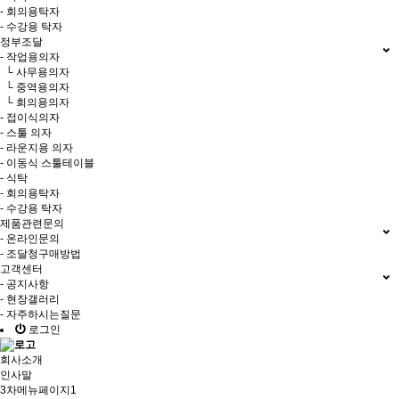
- 회의용탁자
- 수강용 탁자
정부조달
- 작업용의자
└ 사무용의자
└ 중역용의자
└ 회의용의자
- 접이식의자
- 스툴 의자
- 라운지용 의자
- 이동식 스툴테이블
- 식탁
- 회의용탁자
- 수강용 탁자
제품관련문의
- 온라인문의
- 조달청구매방법
고객센터
- 공지사항
- 현장갤러리
- 자주하시는질문
로그인
회사소개
인사말
3차메뉴페이지1