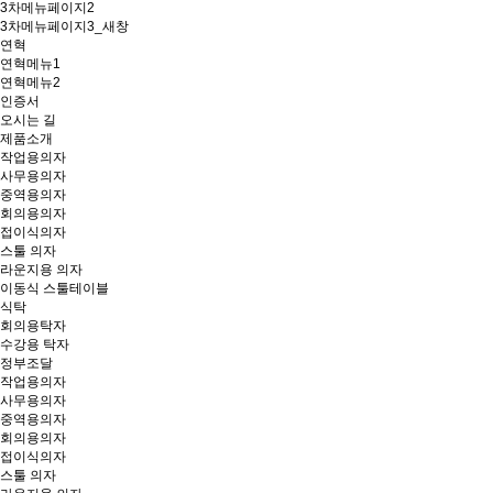
3차메뉴페이지2
3차메뉴페이지3_새창
연혁
연혁메뉴1
연혁메뉴2
인증서
오시는 길
제품소개
작업용의자
사무용의자
중역용의자
회의용의자
접이식의자
스툴 의자
라운지용 의자
이동식 스툴테이블
식탁
회의용탁자
수강용 탁자
정부조달
작업용의자
사무용의자
중역용의자
회의용의자
접이식의자
스툴 의자